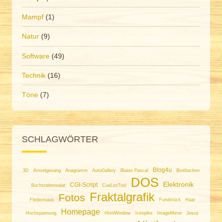
Mampf
(1)
Natur
(9)
Software
(49)
Technik
(16)
Töne
(7)
SCHLAGWÖRTER
Blog4u
3D
Amselgesang
Anagramm
AutoGallery
Blaise Pascal
Brotbacken
DOS
Elektronik
CGI-Script
Buchstabensalat
CueListTool
Fraktalgrafik
Fotos
Fledermaus
Fundstück
Haar
Homepage
Hochspannung
HtmlWindow
Icespike
ImageMirror
Jesus