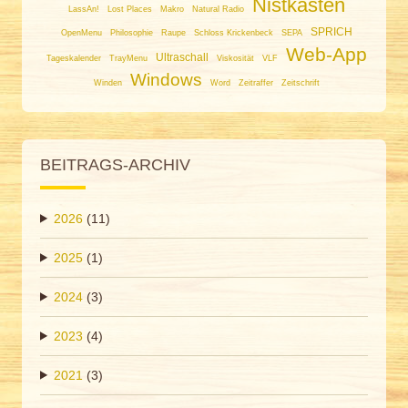
Nistkasten
LassAn!
Lost Places
Makro
Natural Radio
SPRICH
OpenMenu
Philosophie
Raupe
Schloss Krickenbeck
SEPA
Web-App
Ultraschall
Tageskalender
TrayMenu
Viskosität
VLF
Windows
Winden
Word
Zeitraffer
Zeitschrift
BEITRAGS-ARCHIV
2026
(11)
2025
(1)
2024
(3)
2023
(4)
2021
(3)