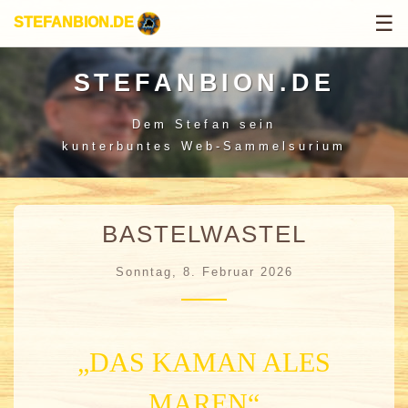
☰
STEFANBION.DE
STEFANBION.DE
Dem Stefan sein
kunterbuntes Web-Sammelsurium
BASTELWASTEL
Sonntag, 8. Februar 2026
„DAS KAMAN ALES
MAREN“