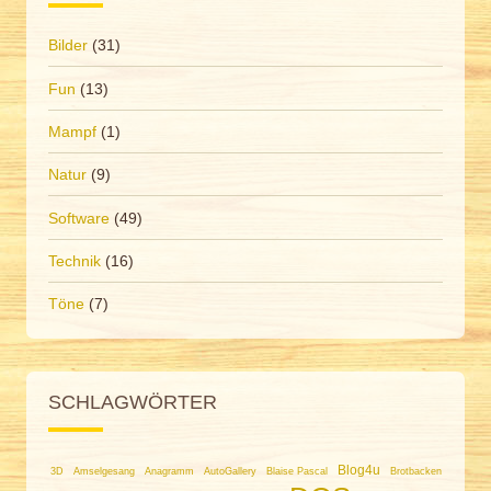
Bilder
(31)
Fun
(13)
Mampf
(1)
Natur
(9)
Software
(49)
Technik
(16)
Töne
(7)
SCHLAGWÖRTER
Blog4u
3D
Amselgesang
Anagramm
AutoGallery
Blaise Pascal
Brotbacken