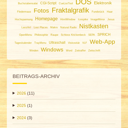
DOS
Elektronik
CGI-Script
Buchstabensalat
CueListTool
Fraktalgrafik
Fotos
Fledermaus
Fundstück
Haar
Homepage
Hochspannung
HtmlWindow
Icespike
ImageMirror
Jesus
Nistkasten
LassAn!
Lost Places
Makro
Natural Radio
SPRICH
OpenMenu
Philosophie
Raupe
Schloss Krickenbeck
SEPA
Web-App
Ultraschall
Tageskalender
TrayMenu
Viskosität
VLF
Windows
Winden
Word
Zeitraffer
Zeitschrift
BEITRAGS-ARCHIV
2026
(11)
2025
(1)
2024
(3)