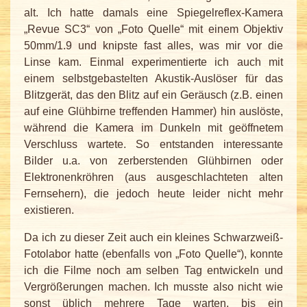
alt. Ich hatte damals eine Spiegelreflex-Kamera
„Revue SC3“ von „Foto Quelle“ mit einem Objektiv
50mm/1.9 und knipste fast alles, was mir vor die
Linse kam. Einmal experimentierte ich auch mit
einem selbstgebastelten Akustik-Auslöser für das
Blitzgerät, das den Blitz auf ein Geräusch (z.B. einen
auf eine Glühbirne treffenden Hammer) hin auslöste,
während die Kamera im Dunkeln mit geöffnetem
Verschluss wartete. So entstanden interessante
Bilder u.a. von zerberstenden Glühbirnen oder
Elektronenkröhren (aus ausgeschlachteten alten
Fernsehern), die jedoch heute leider nicht mehr
existieren.
Da ich zu dieser Zeit auch ein kleines Schwarzweiß-
Fotolabor hatte (ebenfalls von „Foto Quelle“), konnte
ich die Filme noch am selben Tag entwickeln und
Vergrößerungen machen. Ich musste also nicht wie
sonst üblich mehrere Tage warten, bis ein