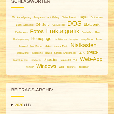
SCHLAGWÖRTER
Blog4u
3D
Amselgesang
Anagramm
AutoGallery
Blaise Pascal
Brotbacken
DOS
Elektronik
CGI-Script
Buchstabensalat
CueListTool
Fraktalgrafik
Fotos
Fledermaus
Fundstück
Haar
Homepage
Hochspannung
HtmlWindow
Icespike
ImageMirror
Jesus
Nistkasten
LassAn!
Lost Places
Makro
Natural Radio
SPRICH
OpenMenu
Philosophie
Raupe
Schloss Krickenbeck
SEPA
Web-App
Ultraschall
Tageskalender
TrayMenu
Viskosität
VLF
Windows
Winden
Word
Zeitraffer
Zeitschrift
BEITRAGS-ARCHIV
2026
(11)