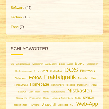
Software
(49)
Technik
(16)
Töne
(7)
SCHLAGWÖRTER
Blog4u
3D
Amselgesang
Anagramm
AutoGallery
Blaise Pascal
Brotbacken
DOS
Elektronik
CGI-Script
Buchstabensalat
CueListTool
Fraktalgrafik
Fotos
Fledermaus
Fundstück
Haar
Homepage
Hochspannung
HtmlWindow
Icespike
ImageMirror
Jesus
Nistkasten
LassAn!
Lost Places
Makro
Natural Radio
SPRICH
OpenMenu
Philosophie
Raupe
Schloss Krickenbeck
SEPA
Web-App
Ultraschall
Tageskalender
TrayMenu
Viskosität
VLF