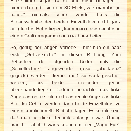
Einzelbilder sogar 10 m und mehr betragen –
hierdurch ergibt sich ein 3D-Effekt, wie man ihn „in
natura“ niemals sehen würde. Falls die
Bildausschnitte der beiden Einzelbilder nicht ganz
auf gleicher Höhe liegen, kann man diese nachher in
einem Grafikprogramm noch nachbearbeiten.
So, genug der langen Vorrede – hier nun ein paar
erste „Gehversuche“ in dieser Richtung. Zum
Betrachten der folgenden Bilder muß die
„Schieltechnik“ angewendet (also „überkreuz“
geguckt) werden. Hierbei muß so stark geschielt
werden, bis beide Einzelbilder genau
übereinanderliegen. Dadurch betrachtet das linke
Auge das rechte Bild und das rechte Auge das linke
Bild. Im Gehirn werden dann beide Einzelbilder zu
einem räumlichen 3D-Bild überlagert. Es könnte sein,
daß man für diese Technik anfangs etwas Übung
braucht – ähnlich war’s ja auch mit den „Magic Eye“-