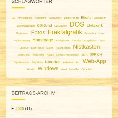
SCHLAGWÖRTER
Blog4u
3D
Amselgesang
Anagramm
AutoGallery
Blaise Pascal
Brotbacken
DOS
Elektronik
CGI-Script
Buchstabensalat
CueListTool
Fraktalgrafik
Fotos
Fledermaus
Fundstück
Haar
Homepage
Hochspannung
HtmlWindow
Icespike
ImageMirror
Jesus
Nistkasten
LassAn!
Lost Places
Makro
Natural Radio
SPRICH
OpenMenu
Philosophie
Raupe
Schloss Krickenbeck
SEPA
Web-App
Ultraschall
Tageskalender
TrayMenu
Viskosität
VLF
Windows
Winden
Word
Zeitraffer
Zeitschrift
BEITRAGS-ARCHIV
2026
(11)