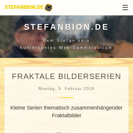
☰
STEFANBION.DE
STEFANBION.DE
Dem Stefan sein
kunterbuntes Web-Sammelsurium
FRAKTALE BILDERSERIEN
Montag, 5. Februar 2018
Kleine Serien thematisch zusammenhängender
Fraktalbilder