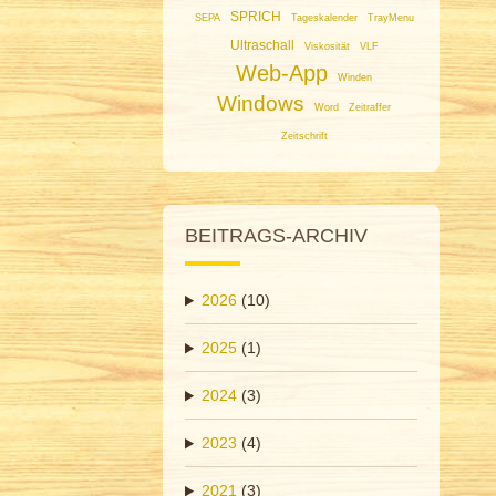
SPRICH
SEPA
Tageskalender
TrayMenu
Ultraschall
Viskosität
VLF
Web-App
Winden
Windows
Word
Zeitraffer
Zeitschrift
BEITRAGS-ARCHIV
2026
(10)
2025
(1)
2024
(3)
2023
(4)
2021
(3)