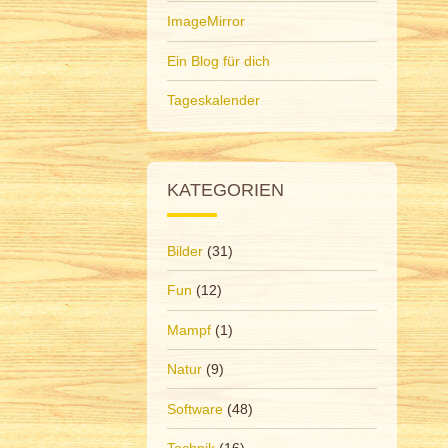
ImageMirror
Ein Blog für dich
Tageskalender
KATEGORIEN
Bilder
(31)
Fun
(12)
Mampf
(1)
Natur
(9)
Software
(48)
Technik
(16)