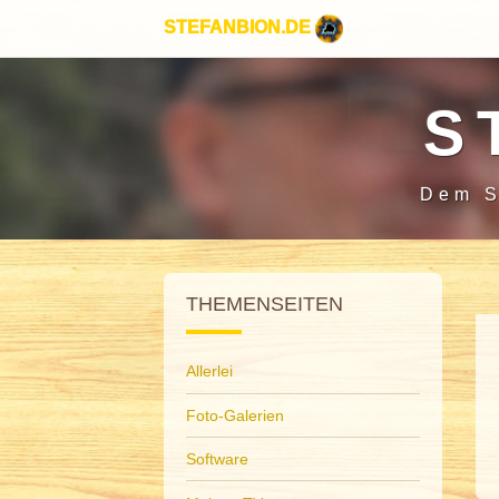
STEFANBION.DE
S
Dem S
THEMENSEITEN
Allerlei
Foto-Galerien
Software