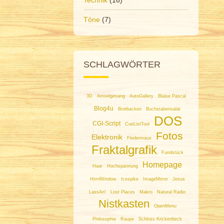
Töne
(7)
SCHLAGWÖRTER
3D
Amselgesang
AutoGallery
Blaise Pascal
Blog4u
Brotbacken
Buchstabensalat
DOS
CGI-Script
CueListTool
Fotos
Elektronik
Fledermaus
Fraktalgrafik
Fundstück
Homepage
Haar
Hochspannung
HtmlWindow
Icespike
ImageMirror
Jesus
LassAn!
Lost Places
Makro
Natural Radio
Nistkasten
OpenMenu
Philosophie
Raupe
Schloss Krickenbeck