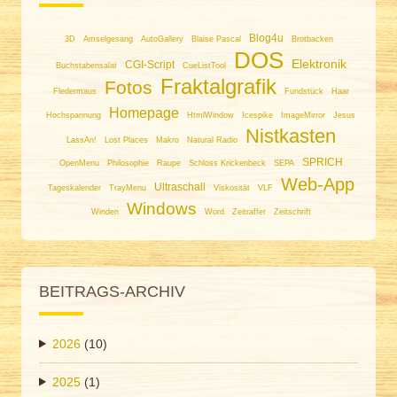
Blog4u
3D
Amselgesang
AutoGallery
Blaise Pascal
Brotbacken
DOS
Elektronik
CGI-Script
Buchstabensalat
CueListTool
Fraktalgrafik
Fotos
Fledermaus
Fundstück
Haar
Homepage
Hochspannung
HtmlWindow
Icespike
ImageMirror
Jesus
Nistkasten
LassAn!
Lost Places
Makro
Natural Radio
SPRICH
OpenMenu
Philosophie
Raupe
Schloss Krickenbeck
SEPA
Web-App
Ultraschall
Tageskalender
TrayMenu
Viskosität
VLF
Windows
Winden
Word
Zeitraffer
Zeitschrift
BEITRAGS-ARCHIV
2026
(10)
2025
(1)