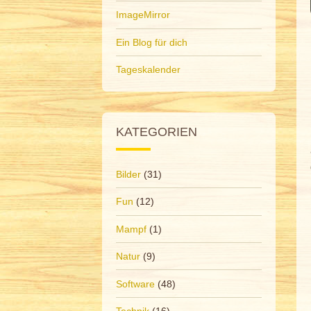
ImageMirror
Ein Blog für dich
Tageskalender
KATEGORIEN
Bilder
(31)
Fun
(12)
Mampf
(1)
Natur
(9)
Software
(48)
Technik
(16)