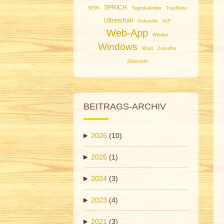
SPRICH
SEPA
Tageskalender
TrayMenu
Ultraschall
Viskosität
VLF
Web-App
Winden
Windows
Word
Zeitraffer
Zeitschrift
BEITRAGS-ARCHIV
2026
(10)
2025
(1)
2024
(3)
2023
(4)
2021
(3)