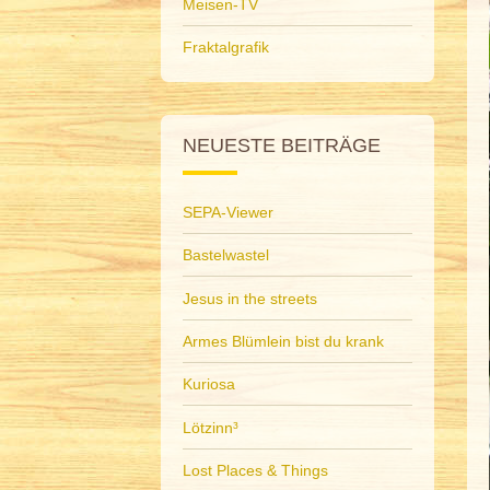
Meisen-TV
Fraktalgrafik
NEUESTE BEITRÄGE
SEPA-Viewer
Bastelwastel
Jesus in the streets
Armes Blümlein bist du krank
Kuriosa
Lötzinn³
Lost Places & Things