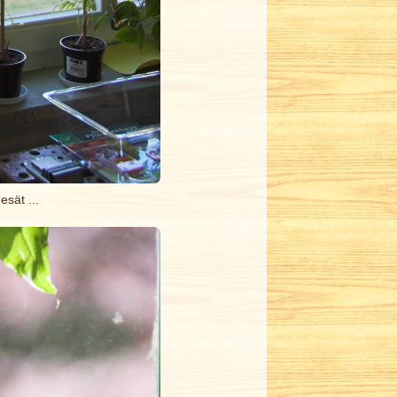
sät ...