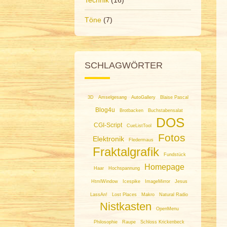
Töne
(7)
SCHLAGWÖRTER
3D
Amselgesang
AutoGallery
Blaise Pascal
Blog4u
Brotbacken
Buchstabensalat
DOS
CGI-Script
CueListTool
Fotos
Elektronik
Fledermaus
Fraktalgrafik
Fundstück
Homepage
Haar
Hochspannung
HtmlWindow
Icespike
ImageMirror
Jesus
LassAn!
Lost Places
Makro
Natural Radio
Nistkasten
OpenMenu
Philosophie
Raupe
Schloss Krickenbeck