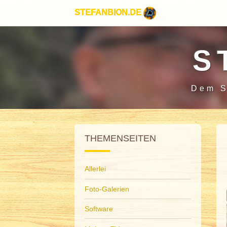
STEFANBION.DE
S
Dem S
THEMENSEITEN
Allerlei
Foto-Galerien
Software