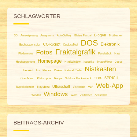
SCHLAGWÖRTER
Blog4u
3D
Amselgesang
Anagramm
AutoGallery
Blaise Pascal
Brotbacken
DOS
Elektronik
CGI-Script
Buchstabensalat
CueListTool
Fraktalgrafik
Fotos
Fledermaus
Fundstück
Haar
Homepage
Hochspannung
HtmlWindow
Icespike
ImageMirror
Jesus
Nistkasten
LassAn!
Lost Places
Makro
Natural Radio
SPRICH
OpenMenu
Philosophie
Raupe
Schloss Krickenbeck
SEPA
Web-App
Ultraschall
Tageskalender
TrayMenu
Viskosität
VLF
Windows
Winden
Word
Zeitraffer
Zeitschrift
BEITRAGS-ARCHIV