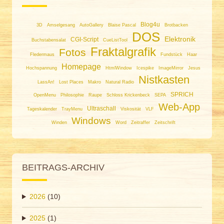
Blog4u
3D
Amselgesang
AutoGallery
Blaise Pascal
Brotbacken
DOS
Elektronik
CGI-Script
Buchstabensalat
CueListTool
Fraktalgrafik
Fotos
Fledermaus
Fundstück
Haar
Homepage
Hochspannung
HtmlWindow
Icespike
ImageMirror
Jesus
Nistkasten
LassAn!
Lost Places
Makro
Natural Radio
SPRICH
OpenMenu
Philosophie
Raupe
Schloss Krickenbeck
SEPA
Web-App
Ultraschall
Tageskalender
TrayMenu
Viskosität
VLF
Windows
Winden
Word
Zeitraffer
Zeitschrift
BEITRAGS-ARCHIV
2026
(10)
2025
(1)