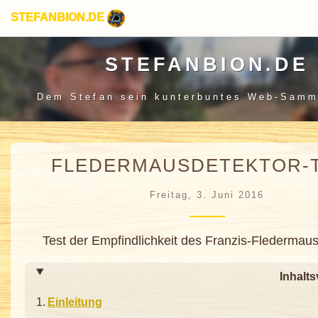
STEFANBION.DE
STEFANBION.DE
Dem Stefan sein
kunterbuntes Web-Samm
FLEDERMAUSDETEKTOR-
Freitag, 3. Juni 2016
Test der Empfindlichkeit des Franzis-Fledermau
Inhalts
Einleitung