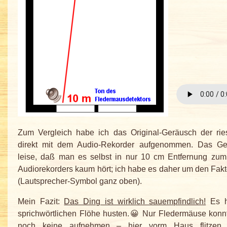
Zum Vergleich habe ich das Original-Geräusch der ri
direkt mit dem Audio-Rekorder aufgenommen. Das Ge
leise, daß man es selbst in nur 10 cm Entfernung zum
Audiorekorders kaum hört; ich habe es daher um den Fakto
(Lautsprecher-Symbol ganz oben).
Mein Fazit:
Das Ding ist wirklich sauempfindlich!
Es hö
sprichwörtlichen Flöhe husten.😀 Nur Fledermäuse konnte
noch keine aufnehmen – hier vorm Haus flitzen