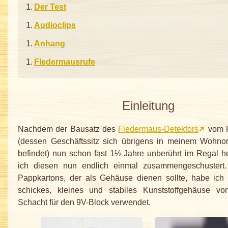
Der Test
Audioclips
Anhang
Fledermausrufe
Einleitung
Nachdem der Bausatz des
Fledermaus-Detektors
vom F
(dessen Geschäftssitz sich übrigens in meinem Wohno
befindet) nun schon fast 1½ Jahre unberührt im Regal 
ich diesen nun endlich einmal zusammengeschustert.
Pappkartons, der als Gehäuse dienen sollte, habe ich 
schickes, kleines und stabiles Kunststoffgehäuse v
Schacht für den 9V-Block verwendet.