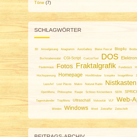
Töne
(7)
SCHLAGWÖRTER
Blog4u
3D
Amselgesang
Anagramm
AutoGallery
Blaise Pascal
Brotb
DOS
Elektron
CGI-Script
Buchstabensalat
CueListTool
Fraktalgrafik
Fotos
Fledermaus
Fundstück
H
Homepage
Hochspannung
HtmlWindow
Icespike
ImageMirror
Nistkasten
LassAn!
Lost Places
Makro
Natural Radio
SPRIC
OpenMenu
Philosophie
Raupe
Schloss Krickenbeck
SEPA
Web-A
Ultraschall
Tageskalender
TrayMenu
Viskosität
VLF
Windows
Winden
Word
Zeitraffer
Zeitschrift
BEITRAGS-ARCHIV