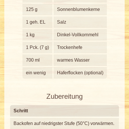
125 g
Sonnenblumenkerne
1 geh. EL
Salz
1 kg
Dinkel-Vollkornmehl
1 Pck. (7 g)
Trockenhefe
700 ml
warmes Wasser
ein wenig
Haferflocken (optional)
Zubereitung
Schritt
Backofen auf niedrigster Stufe (50°C) vorwärmen.