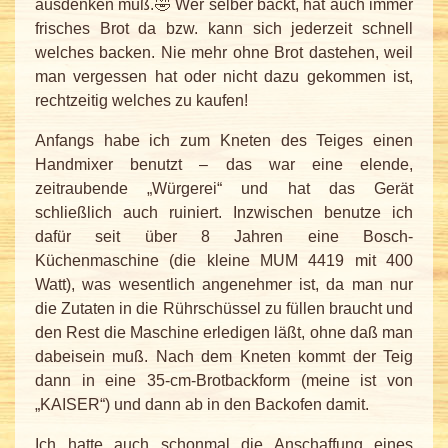
ausdenken muß.🤣 Wer selber backt, hat auch immer
frisches Brot da bzw. kann sich jederzeit schnell
welches backen. Nie mehr ohne Brot dastehen, weil
man vergessen hat oder nicht dazu gekommen ist,
rechtzeitig welches zu kaufen!
Anfangs habe ich zum Kneten des Teiges einen
Handmixer benutzt – das war eine elende,
zeitraubende „Würgerei“ und hat das Gerät
schließlich auch ruiniert. Inzwischen benutze ich
dafür seit über 8 Jahren eine Bosch-
Küchenmaschine (die kleine MUM 4419 mit 400
Watt), was wesentlich angenehmer ist, da man nur
die Zutaten in die Rührschüssel zu füllen braucht und
den Rest die Maschine erledigen läßt, ohne daß man
dabeisein muß. Nach dem Kneten kommt der Teig
dann in eine 35-cm-Brotbackform (meine ist von
„KAISER“) und dann ab in den Backofen damit.
Ich hatte auch schonmal die Anschaffung eines