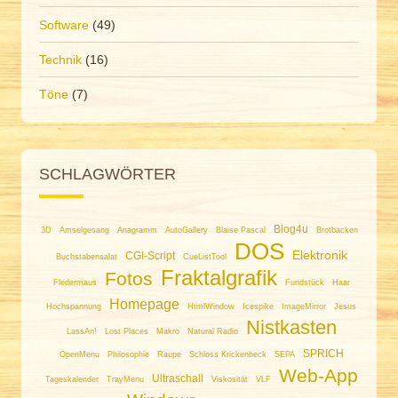
Software
(49)
Technik
(16)
Töne
(7)
SCHLAGWÖRTER
Blog4u
3D
Amselgesang
Anagramm
AutoGallery
Blaise Pascal
Brotbacken
DOS
Elektronik
CGI-Script
Buchstabensalat
CueListTool
Fraktalgrafik
Fotos
Fledermaus
Fundstück
Haar
Homepage
Hochspannung
HtmlWindow
Icespike
ImageMirror
Jesus
Nistkasten
LassAn!
Lost Places
Makro
Natural Radio
SPRICH
OpenMenu
Philosophie
Raupe
Schloss Krickenbeck
SEPA
Web-App
Ultraschall
Tageskalender
TrayMenu
Viskosität
VLF