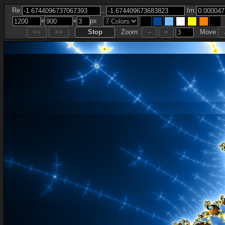
...
Re:
Im:
×
×
px
Zoom:
Move