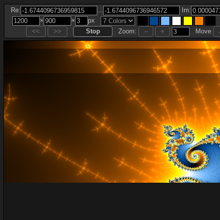
...
Re:
Im:
×
×
px
Zoom:
Move