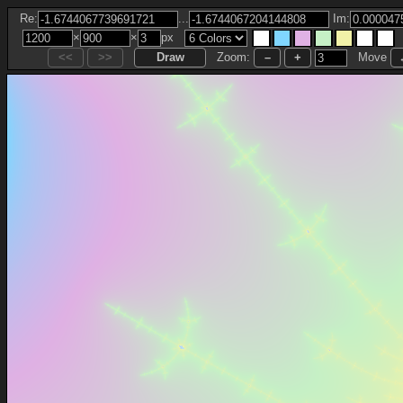
...
Re:
Im:
×
×
px
Zoom:
Move