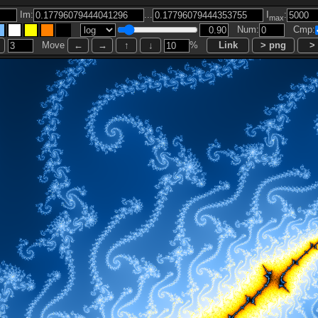
...
Im:
I
:
max
Num:
Cmp:
Move
%