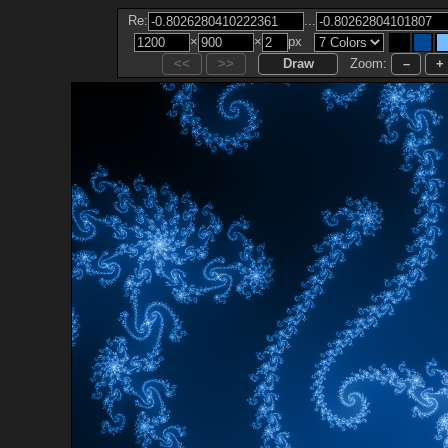
...
Re:
×
×
px
Zoom: