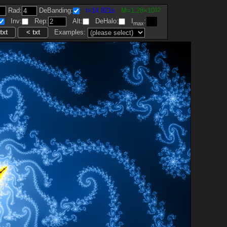
12
Rad:
DeBanding:
t=14.921s
M=1.28×10
Inv:
Rep:
Alt:
DeHalo:
I
:
max
Examples: