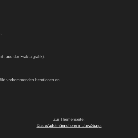
i.
tt aus der Fraktalgrafik).
 Bild vorkommenden Iterationen an.
Zur Themenseite:
Das »Apfelmännchen« in JavaScript