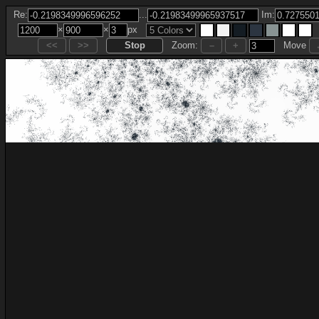
...
Re:
Im:
×
×
px
Zoom:
Move