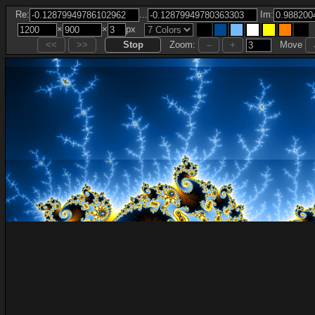
...
Re:
Im:
×
×
px
Zoom:
Move