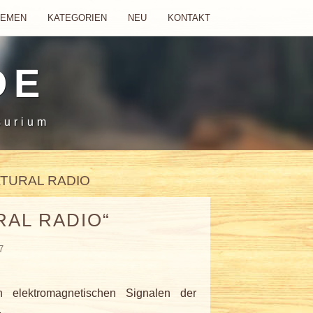
HEMEN
KATEGORIEN
NEU
KONTAKT
DE
surium
ATURAL RADIO
RAL RADIO“
7
n elektromagnetischen Signalen der
.