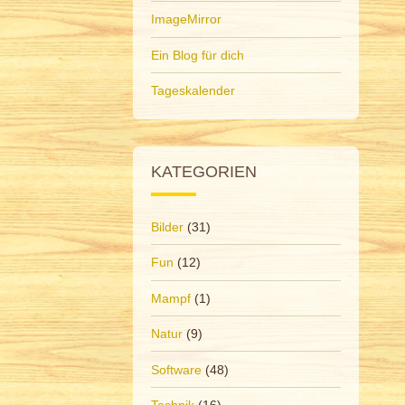
ImageMirror
Ein Blog für dich
Tageskalender
KATEGORIEN
Bilder
(31)
Fun
(12)
Mampf
(1)
Natur
(9)
Software
(48)
Technik
(16)