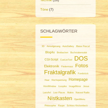
Töne
(7)
SCHLAGWÖRTER
3D
Amselgesang
AutoGallery
Blaise Pascal
Blog4u
Brotbacken
Buchstabensalat
DOS
CGI-Script
CueListTool
Fotos
Elektronik
Fledermaus
Fraktalgrafik
Fundstück
Homepage
Haar
Hochspannung
HtmlWindow
Icespike
ImageMirror
Jesus
LassAn!
Lost Places
Makro
Natural Radio
Nistkasten
OpenMenu
Philosophie
Raupe
Schloss Krickenbeck