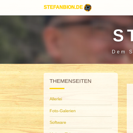
STEFANBION.DE
S
Dem S
THEMENSEITEN
Allerlei
Foto-Galerien
Software