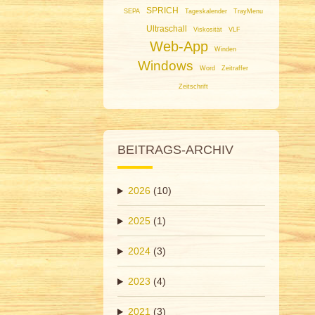
SPRICH
SEPA
Tageskalender
TrayMenu
Ultraschall
Viskosität
VLF
Web-App
Winden
Windows
Word
Zeitraffer
Zeitschrift
BEITRAGS-ARCHIV
2026
(10)
2025
(1)
2024
(3)
2023
(4)
2021
(3)